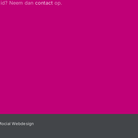
lid? Neem dan
contact
op.
Mocial Webdesign