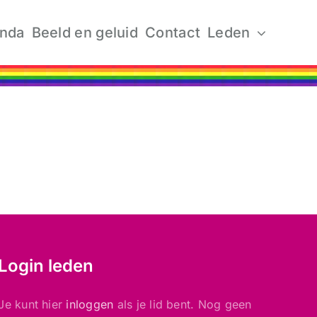
nda
Beeld en geluid
Contact
Leden
Login leden
Je kunt hier
inloggen
als je lid bent. Nog geen