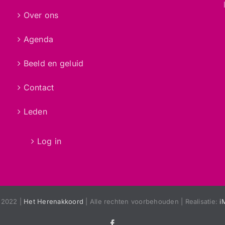
Over ons
Agenda
Beeld en geluid
Contact
Leden
Log in
 2022 |
Het Herenakkoord
| Alle rechten voorbehouden | Realisatie:
i
Facebook